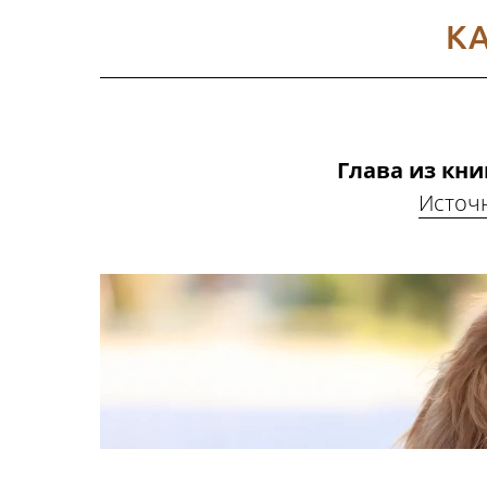
КА
Глава из книг
Источ